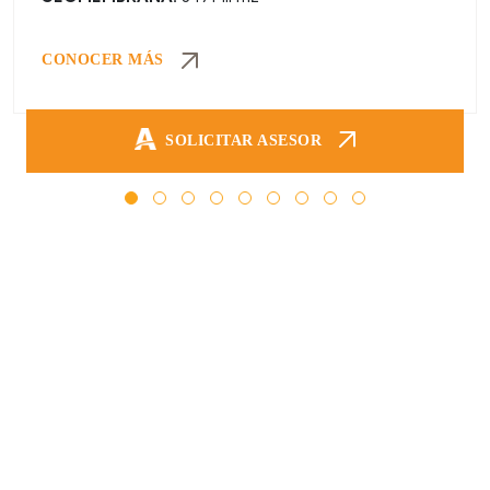
CONOCER MÁS
SOLICITAR ASESOR
Solicitá un Asesor de Andemira para
Ejecutar tu Próxima Obra
Completá el formulario de contacto a continuación y nos
ponemos en contacto con vos a la brevedad para brindarte